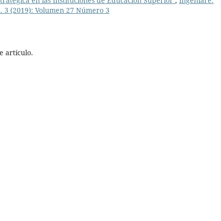
tratégica en las Instituciones de Educación Superior
,
Ingeniare.
m. 3 (2019): Volumen 27 Número 3
 artículo.