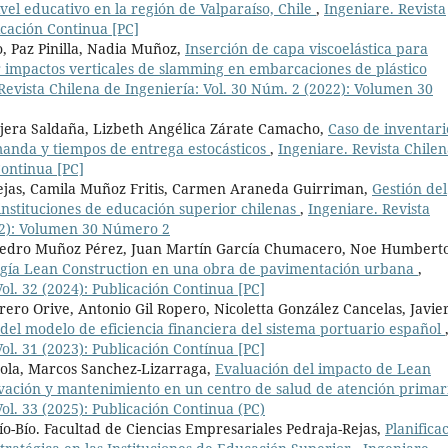
el educativo en la región de Valparaíso, Chile
,
Ingeniare. Revista
icación Continua [PC]
, Paz Pinilla, Nadia Muñoz,
Inserción de capa viscoelástica para
 impactos verticales de slamming en embarcaciones de plástico
Revista Chilena de Ingeniería: Vol. 30 Núm. 2 (2022): Volumen 30
jera Saldaña, Lizbeth Angélica Zárate Camacho,
Caso de inventari
nda y tiempos de entrega estocásticos
,
Ingeniare. Revista Chile
Continua [PC]
Rejas, Camila Muñoz Fritis, Carmen Araneda Guirriman,
Gestión del
instituciones de educación superior chilenas
,
Ingeniare. Revista
022): Volumen 30 Número 2
 Pedro Muñoz Pérez, Juan Martín García Chumacero, Noe Humbert
ogía Lean Construction en una obra de pavimentación urbana
,
ol. 32 (2024): Publicación Continua [PC]
rero Orive, Antonio Gil Ropero, Nicoletta González Cancelas, Javie
del modelo de eficiencia financiera del sistema portuario español
ol. 31 (2023): Publicación Contínua [PC]
rola, Marcos Sanchez-Lizarraga,
Evaluación del impacto de Lean
vación y mantenimiento en un centro de salud de atención prima
ol. 33 (2025): Publicación Continua (PC)
ío-Bío. Facultad de Ciencias Empresariales Pedraja-Rejas,
Planifica