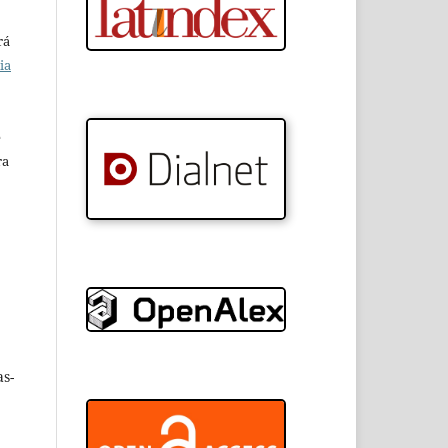
rá
ia
e
ra
as-