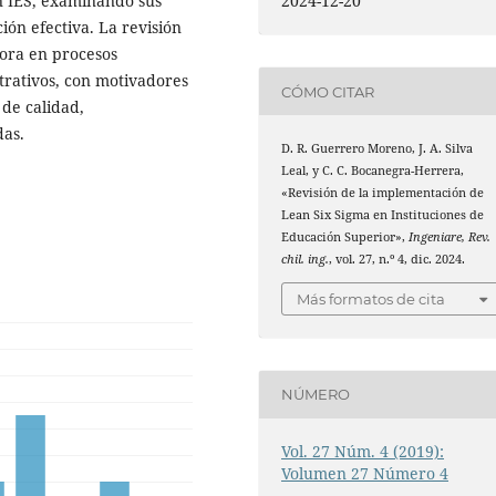
en IES, examinando sus
2024-12-20
ón efectiva. La revisión
ora en procesos
strativos, con motivadores
CÓMO CITAR
 de calidad,
das.
D. R. Guerrero Moreno, J. A. Silva
Leal, y C. C. Bocanegra-Herrera,
«Revisión de la implementación de
Lean Six Sigma en Instituciones de
Educación Superior»,
Ingeniare, Rev.
chil. ing.
, vol. 27, n.º 4, dic. 2024.
Más formatos de cita
NÚMERO
Vol. 27 Núm. 4 (2019):
Volumen 27 Número 4