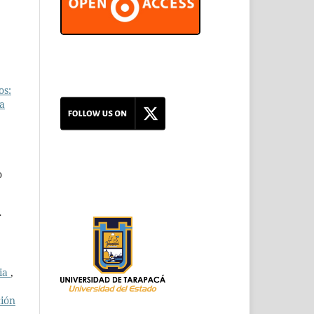
os:
na
o
r
,
ria
,
ción