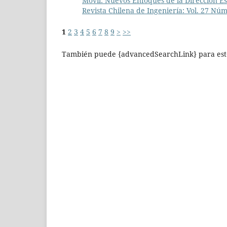
Móvil: Nuevos Enfoques de la Dirección Es
Revista Chilena de Ingeniería: Vol. 27 Nú
1
2
3
4
5
6
7
8
9
>
>>
También puede {advancedSearchLink} para este