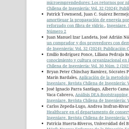
microemprendedores: Los retornos por niv
Chilena de Ingeniería: Vol. 32 (2024): Publ
Patrick Townsend, Juan C. Suárez Bermejo
amortiguar la propagación de energía por
reforzado con fibra de vidrio
,
Ingeniare. 
Número 2
Juan Manuel Izar Landeta, José Adrián Ná
un comprador y dos proveedores con dema
de Ingeniería: Vol. 32 (2024): Publicación 
Emilio Rodríguez Ponce, Liliana Pedraja 
conocimiento y cultura organizacional en 
Chilena de Ingeniería: Vol. 30 Núm. 2 (2
Bryan Peter Chinchay Ramirez, Sócrates
Marín Bardales,
Aplicación de la metodol
Ingeniare. Revista Chilena de Ingeniería: V
José Ignacio Parra Santiago, Alberto Cama
Vaca Cabrero,
Análisis DEA-Bootstrapping 
Ingeniare. Revista Chilena de Ingeniería: V
Carlos Zepeda-Lugo, Andrea Insfran-Riva
Healthcare en el departamento de conser
Ingeniare. Revista Chilena de Ingeniería: V
Patricia Huerta-Riveros, Universidad del B